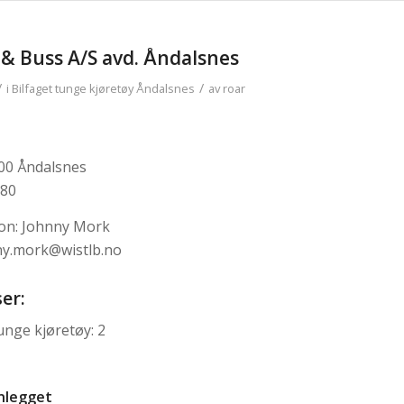
 & Buss A/S avd. Åndalsnes
/
/
i
Bilfaget tunge kjøretøy
Åndalsnes
av
roar
00 Åndalsnes
 80
on: Johnny Mork
ny.mork@wistlb.no
er:
unge kjøretøy: 2
nnlegget