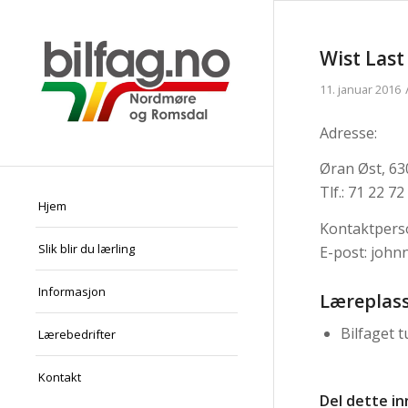
Wist Last
11. januar 2016
Adresse:
Øran Øst, 63
Tlf.: 71 22 72
Hjem
Kontaktpers
Slik blir du lærling
E-post: john
Informasjon
Læreplass
Bilfaget t
Lærebedrifter
Kontakt
Del dette i