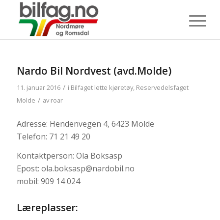
Nardo Bil Nordvest (avd.Molde)
/
11. januar 2016
i
Bilfaget lette kjøretøy
,
Reservedelsfaget
/
Molde
av
roar
Adresse: Hendenvegen 4, 6423 Molde
Telefon: 71 21 49 20
Kontaktperson: Ola Boksasp
Epost: ola.boksasp@nardobil.no
mobil: 909 14 024
Læreplasser: